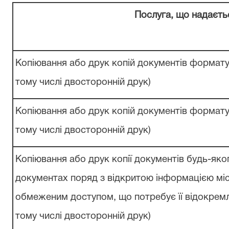
Послуга, що
надаєть
Копіювання
або
друк
копій
документів формату
тому числі
двосторонній
друк)
Копіювання
або
друк
копій
документів формату
тому числі
двосторонній
друк)
Копіювання
або
друк
копії
документів будь-яко
документах поряд з відкритою
інформацією
мі
обмеженим доступом, що
потребує
її
відокрем
тому числі
двосторонній
друк)