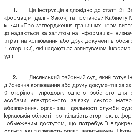
1.
Ця
Інструкція
відповідно до статті 21 
інформації»
(далі - Закон)
та постанови Кабінету
М
№ 740 «Про затвердження
граничних норм витр
що
надаються за запитом на інформацію» визна
витрат на копіювання
або
друк
документів
обсяг
11 сторінки),
які
надаються
запитувачам
інформац
суд ).
2.
Лисянський районний суд, який готує ін
здійснення копіювання або друку документів за з
10 сторінок, упродовж одного робочого дня 
засобами електронного зв’язку сектор матері
забезпечення, організації діяльності служби су
Черкаській області про
кількість сторінок, їх фо
з обмеженим доступом, що потребує її відокрем
послуги, які підлягають оплаті запитувачем. Пот