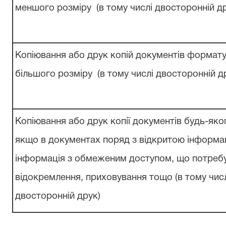
меншого
розміру
(в тому числі
двосторонній
д
Копіювання
або
друк
копій
документів формату
більшого
розміру
(в тому числі
двосторонній
д
Копіювання
або
друк
копії
документів будь-яко
якщо в документах поряд з відкритою
інформа
інформація з обмеженим доступом, що
потреб
відокремлення, приховування
тощо (в тому чис
двосторонній
друк)