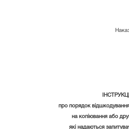
Наказ
ІНСТРУКЦ
про порядок відшкодуванн
на копіювання
або
дру
які
надаються
запитува