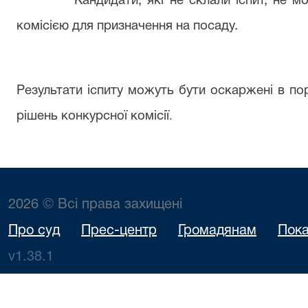
Кандидати, які не склали іспит, не 
комісією для призначення на посаду.
Результати іспиту можуть бути оскаржені в п
рішень конкурсної комісії
.
2026 © Всі права захищені
Про суд
Прес-центр
Громадянам
Пока
v1.38.1