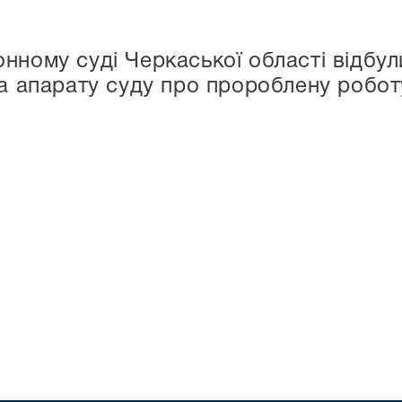
нному суді Черкаської області відбул
а апарату суду про пророблену роботу