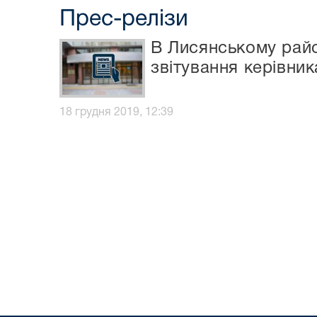
Прес-релізи
В Лисянському райо
звітування керівник
18 грудня 2019, 12:39