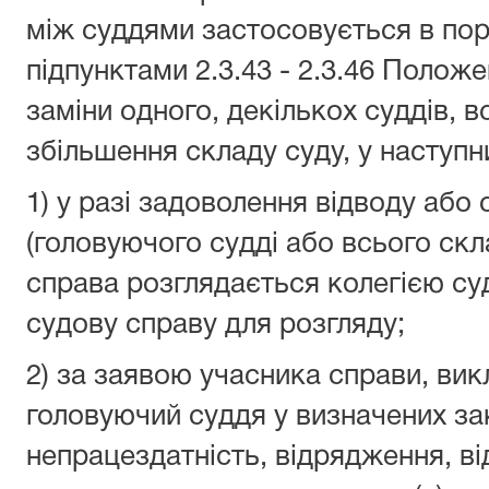
між суддями застосовується в по
підпунктами 2.3.43 - 2.3.46 Поло
заміни одного, декількох суддів, в
збільшення складу суду, у наступн
1) у разі задоволення відводу або
(головуючого судді або всього скл
справа розглядається колегією суд
судову справу для розгляду;
2) за заявою учасника справи, вик
головуючий суддя у визначених з
непрацездатність, відрядження, в