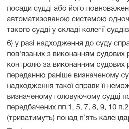
посади судді або його повноважен
автоматизованою системою одноч
такого судді у складі колегії суддів
6) у разі надходження до суду спр
пов'язаних з виконанням судових 
контролю за виконанням судових р
переданню раніше визначеному суд
надходження такої справи її немо
визначеному головуючому судді по 
передбачених пп.1, 5, 7, 8, 9, 10 п.
(триватимуть) понад п’ять календа