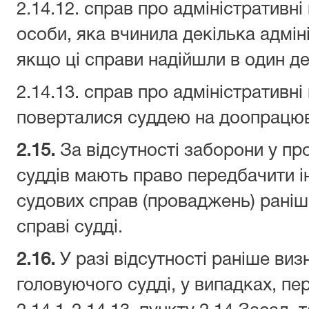
2.14.12. справ про адміністратив
особи, яка вчинила декілька адмі
якщо ці справи надійшли в один де
2.14.13. справ про адміністративн
поверталися суддею на доопрацю
2.
15
.
За відсутності заборони у пр
суддів мають право передбачити і
судових справ (проваджень) раніш
справі судді.
2.16
.
У разі відсутності раніше виз
головуючого судді, у випадках, п