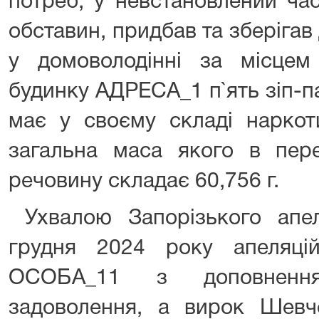
потреб, у невстановлений ча
обставин, придбав та зберігав
у домоволодінні за місце
будинку АДРЕСА_1 п`ять зіп-п
має у своєму складі наркоти
загальна маса якого в пер
речовину складає 60,756 г.
Ухвалою Запорізького апел
грудня 2024 року апеляці
ОСОБА_11 з доповненн
задоволення, а вирок Шевче