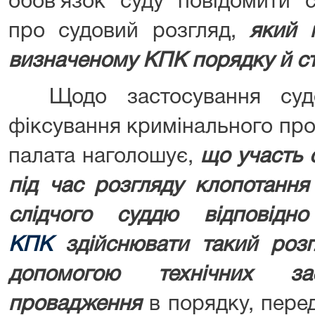
обов`язок суду повідомити 
про судовий розгляд,
який м
визначеному КПК порядку й с
Щодо застосування судом
фіксування кримінального про
палата наголошує,
що участь 
під час розгляду клопотання
слідчого суддю відпові
КПК
здійснювати такий розг
допомогою технічних зас
провадження
в порядку, пер