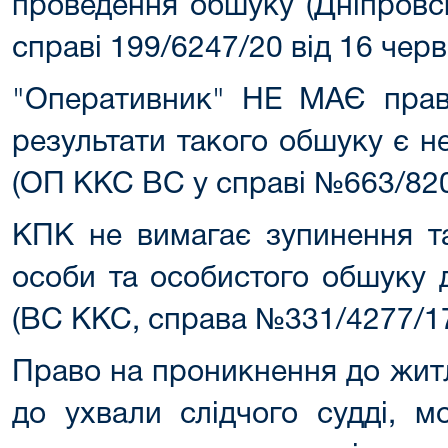
проведення обшуку (Дніпровс
справі 199/6247/20 від 16 чер
"Оперативник" НЕ МАЄ прав
результати такого обшуку є 
(ОП ККС ВС у справі №663/820/
КПК не вимагає зупинення та
особи та особистого обшуку 
(ВС ККС, справа №331/4277/17 
Право на проникнення до жит
до ухвали слідчого судді, м