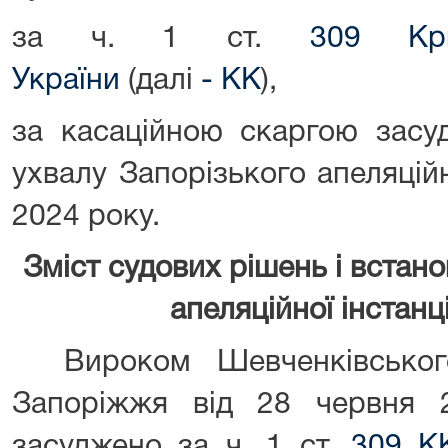
за ч. 1 ст.
309
Кр
України
(далі
-
КК
),
за касаційною скаргою зас
ухвалу Запорізького апеляцій
2024 року.
Зміст судових рішень і встано
апеляційної інстанц
Вироком Шевченківського
Запоріжжя від 28 червня
засуджено за ч. 1 ст.
309
К