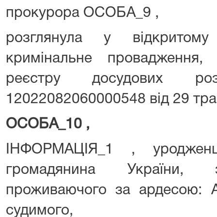
прокурора ОСОБА_9 ,
розглянула у відкритому
кримінальне провадження,
реєстру досудових р
12022082060000548 від 29 тра
ОСОБА_10 ,
ІНФОРМАЦІЯ_1 , уродженц
громадянина України, з
проживаючого за ардесою: 
судимого,