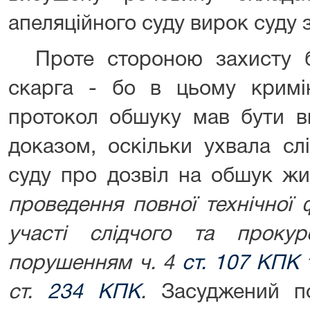
апеляційного суду вирок суду 
Проте стороною захисту б
скарга - бо в цьому кримі
протокол обшуку мав бути в
доказом, оскільки ухвала сл
суду про дозвіл на обшук ж
проведення повної технічної ф
участі слідчого та проку
порушенням ч. 4
ст. 107 КПК
т
ст.
234 КПК
.
Засуджений п