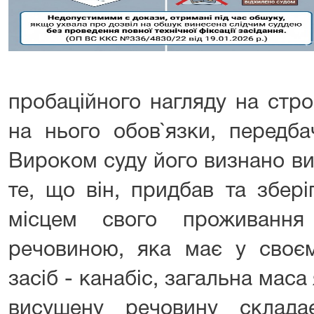
пробаційного нагляду на стр
на нього обов`язки, передб
Вироком суду його визнано ви
те, що він, придбав та збері
місцем свого проживання 
речовиною, яка має у своєм
засіб - канабіс, загальна маса
висушену речовину склада