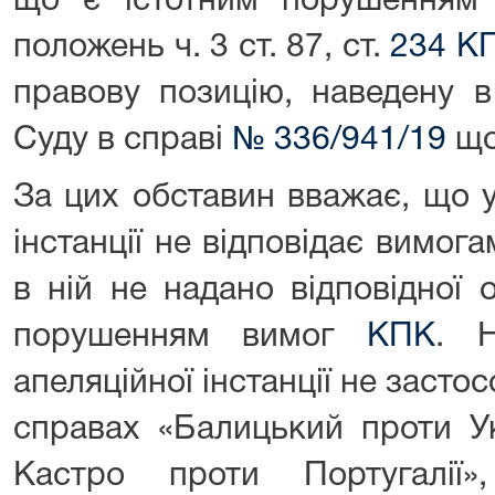
що є істотним порушенням 
положень ч. 3 ст. 87, ст.
234
К
правову позицію, наведену в
Суду в справі
№ 336/941/19
що
За цих обставин вважає, що у
інстанції не відповідає вимога
в ній не надано відповідної
порушенням вимог
КПК
. 
апеляційної інстанції не заст
справах «Балицький проти Ук
Кастро проти Португалії