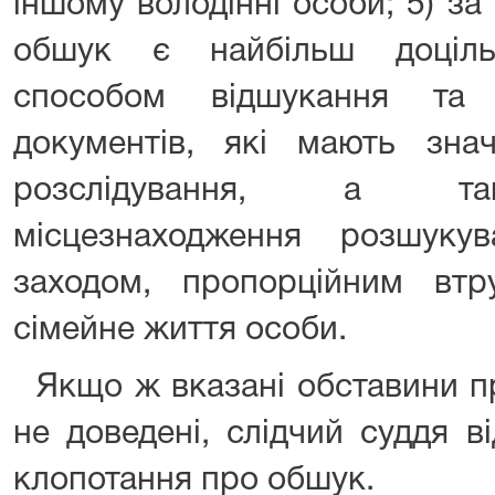
іншому володінні особи; 5) з
обшук є найбільш доціл
способом відшукання та
документів, які мають зна
розслідування, а та
місцезнаходження розшуку
заходом, пропорційним вт
сімейне життя особи.
Якщо ж вказані обставини п
не доведені, слідчий суддя в
клопотання про обшук.