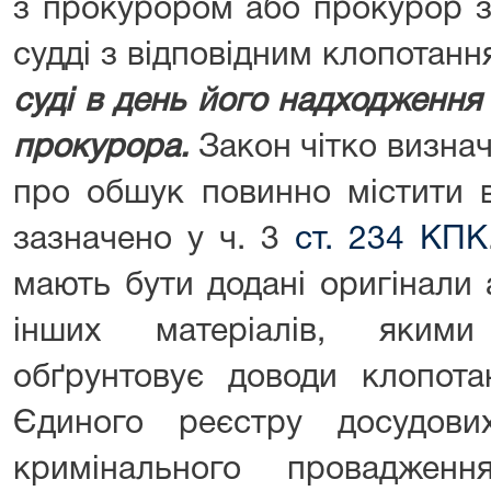
з прокурором або прокурор з
судді з відповідним клопотан
суді в день його надходження
прокурора.
Закон чітко визна
про обшук повинно містити в
зазначено у ч. 3
ст. 234 КПК
мають бути додані оригінали 
інших матеріалів, якими
обґрунтовує доводи клопота
Єдиного реєстру досудови
кримінального проваджен