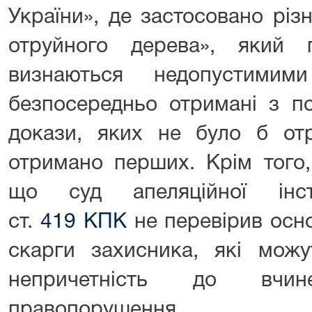
України», де застосовано різ
отруйного дерева», який
визнаються недопустими
безпосередньо отримані з п
докази, яких не було б от
отримано перших. Крім того,
що суд апеляційної інс
ст.
419
КПК
не перевірив осно
скарги захисника, які можу
непричетність до вчине
правопорушення.