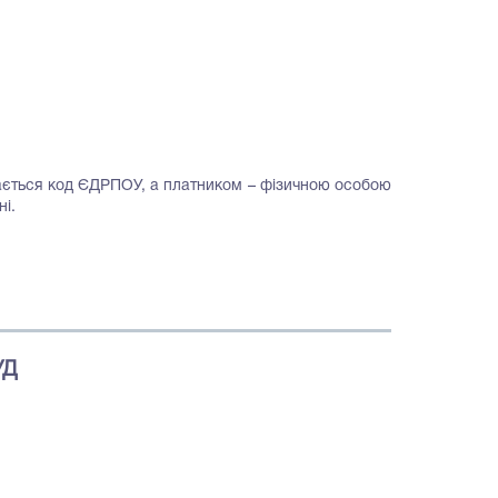
ається код ЄДРПОУ, а платником – фізичною особою
ні.
УД