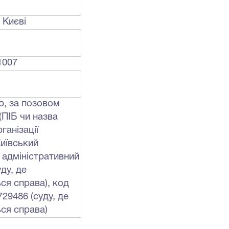
 Києві
1007
р, за позовом
(ПІБ чи назва
ганізації
Київський
 адміністративний
ду, де
ся справа), код
9486 (суду, де
ся справа)