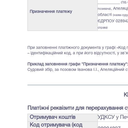
___________
(ПІБ 
, Апеляц
позивача)
Призначення платежу
області
(назва суду
ЄДРПОУ 02894
справа)
При заповненні платіжного документа у графі «Ко
– ідентифікаційний код, а при його відсутності, у з
Приклад заповнення графи "Призначення платежу"
Судовий збір, за позовом Іванова І.І., Апеляційний
К
Платiжнi реквiзити для перерахування 
Отримувач коштів
УДКСУ у Пе
Код отримувача (код