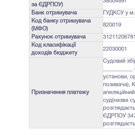
38004897
за ЄДРПОУ)
Банк отримувача
ГУДКCУ у м.
Код банку отримувача
820019
(МФО)
Рахунок отримувача
3121120678
Код класифікації
22030001
доходів бюджету
Судовий збі
___________ 
установи, ор
позивача), 
Призначення платежу
апеляційний
суд(назва су
розглядаєть
ЄДРПОУ 3472
розглядаєть