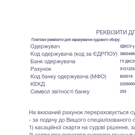
РЕКВІЗИТИ Д
Платіжні реквізити для зарахування судового збору:
Одержувач
УДКCУ у 
Код одержувача (код за ЄДРПОУ)
3800489
Банк одержувача
ГУ ДКСУ 
Рахунок
3121225
Код банку одержувача (МФО)
820019
КЕКД
2203000
Символ звітності банку
253
На вказаний рахунок перераховується су
- за подачу до Вищого спеціалізованого с
1) касаційної скарги на судові рішення, 