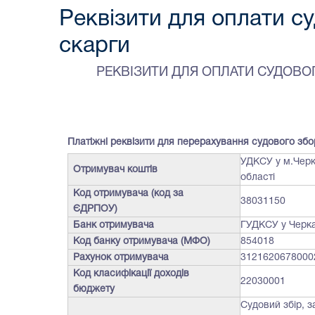
Реквізити для оплати су
скарги
РЕКВІЗИТИ ДЛЯ ОПЛАТИ СУДОВОГ
Платiжнi реквiзити для перерахування судового збо
УДКСУ у м.Черк
Отримувач коштів
області
Код отримувача (код за
38031150
ЄДРПОУ)
Банк отримувача
ГУДКСУ у Черка
Код банку отримувача (МФО)
854018
Рахунок отримувача
312162067800
Код класифікації доходів
22030001
бюджету
Судовий збір, 