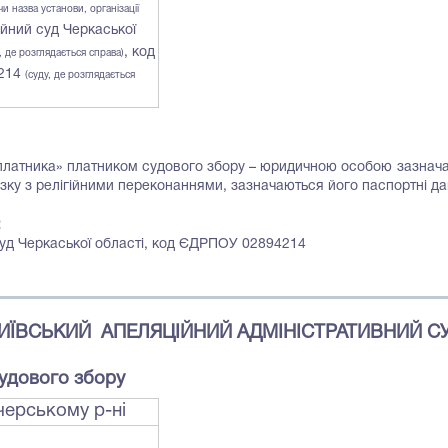
чи назва установи, організації
ійний суд Черкаської
, код
, де розглядається справа)
214
(суду, де розглядається
д платника» платником судового збору – юридичною особою зазнач
в’язку з релігійними переконаннями, зазначаються його паспортні да
:
 суд Черкаської області, код ЄДРПОУ 02894214
ИЇВСЬКИЙ АПЕЛЯЦІЙНИЙ АДМІНІСТРАТИВНИЙ С
судового збору
черському р-ні