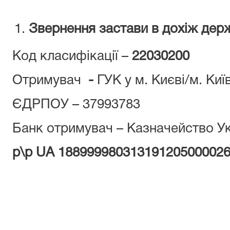
Звернення застави в дохіж дер
Код класифікації –
22030200
Отримувач
-
ГУК у м. Києві/м. Ки
ЄДРПОУ – 37993783
Банк отримувач – Казначейство Ук
р\р UA 18899998031319120500002