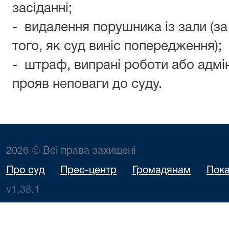
засіданні;
- видалення порушника із зали (з
того, як суд виніс попередження);
- штраф, випрані роботи або адмі
прояв неповаги до суду.
2026 © Всі права захищені
Про суд
Прес-центр
Громадянам
Пока
v1.38.1