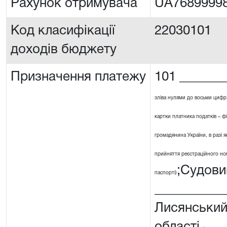
Рахунок отримувача
UA7689999
Код класифікації
22030101
доходів бюджету
Призначення платежу
101 _______
зліва нулями до восьми цифр
картки платника податків – ф
громадянина України, в разі я
прийняття реєстраційного номе
;Судови
паспорті)
__________
Лисянський