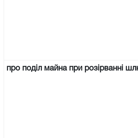
про поділ майна при розірванні ш