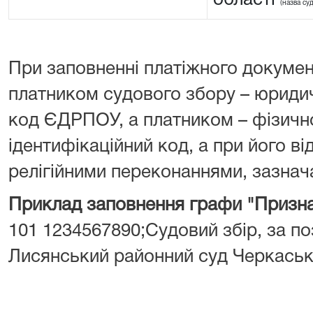
області
(назва су
При заповненні платіжного докумен
платником судового збору – юрид
код ЄДРПОУ, а платником – фізич
ідентифікаційний код, а при його від
релігійними переконаннями, зазнача
Приклад заповнення графи "Призна
101 1234567890;Судовий збір, за поз
Лисянський районний суд Черкасько