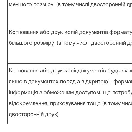
меншого
розміру
(в тому числі
двосторонній
д
Копіювання
або
друк
копій
документів формату
більшого
розміру
(в тому числі
двосторонній
д
Копіювання
або
друк
копії
документів будь-яко
якщо в документах поряд з відкритою
інформа
інформація з обмеженим доступом, що
потреб
відокремлення, приховування
тощо (в тому чис
двосторонній
друк)