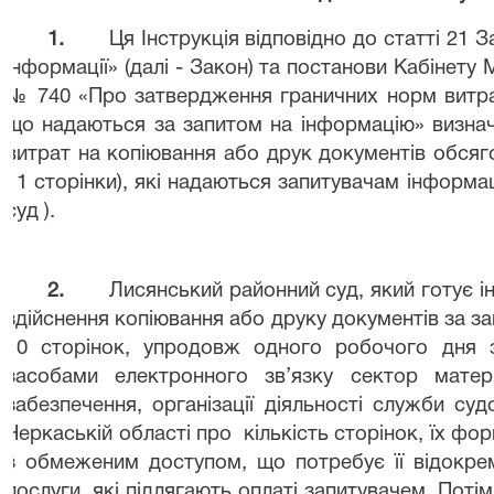
1.
Ця
Інструкція
відповідно до статті 21 
інформації»
(далі - Закон)
та постанови Кабінету
М
№ 740 «Про затвердження
граничних норм витр
що
надаються за запитом на інформацію» визна
витрат на копіювання
або
друк
документів
обсяг
11 сторінки),
які
надаються
запитувачам
інформац
суд ).
2.
Лисянський районний суд, який готує ін
здійснення копіювання або друку документів за з
10 сторінок, упродовж одного робочого дня 
засобами електронного зв’язку сектор матері
забезпечення, організації діяльності служби су
Черкаській області про
кількість сторінок, їх фо
з обмеженим доступом, що потребує її відокрем
послуги, які підлягають оплаті запитувачем. Пот