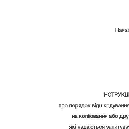
Наказ
ІНСТРУКЦ
про порядок відшкодуванн
на копіювання
або
дру
які
надаються
запитува