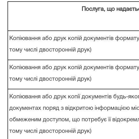
Послуга, що
надаєть
Копіювання
або
друк
копій
документів формату
тому числі
двосторонній
друк)
Копіювання
або
друк
копій
документів формату
тому числі
двосторонній
друк)
Копіювання
або
друк
копії
документів будь-яко
документах поряд з відкритою
інформацією
мі
обмеженим доступом, що
потребує
її
відокрем
тому числі
двосторонній
друк)