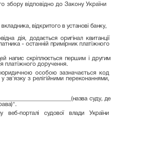
го збору відповідно до Закону України
вкладника, відкритого в установі банку,
відна дія, додається оригінал квитанції
латника - останній примірник платіжного
 Цей напис скріплюється першим і другим
ня платіжного доручення.
- юридичною особою зазначається код
, у зв'язку з релігійними переконаннями,
__________________________
(назва суду, де
рава)".
му веб-порталі судової влади України