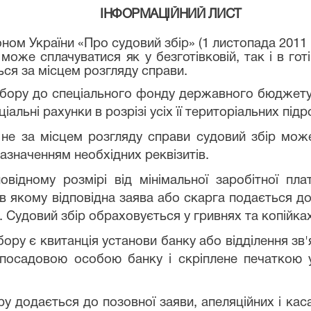
ІНФОРМАЦІЙНИЙ ЛИСТ
оном України «Про судовий збір» (1 листопада 2011
 може сплачуватися як у безготівковій,
так і в го
ся за місцем розгляду справи.
 збору до спеціального фонду державного бюдже
іальні рахунки в розрізі усіх її територіальних підро
не за місцем розгляду справи судовий збір мож
 зазначенням необхідних реквізитів.
овідному розмірі від мінімальної заробітної пла
в якому відповідна заява або скарга подається до 
. Судовий збір обраховується у гривнях та копійка
ру є квитанція установи банку або відділення зв'я
посадовою особою банку і скріплене печаткою у
у додається до позовної заяви, апеляційних і кас