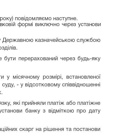
 року) повідомляємо наступне.
тівковій формі виключно через установи
ту Державною казначейською службою
зділів.
е бути перерахований через будь-яку
ти у місячному розмірі, встановленої
суду, - у відсотковому співвідношенні
х.
зку, які прийняли платіж або платіжне
станови банку з відміткою про дату
аційних скарг на рішення та постанови