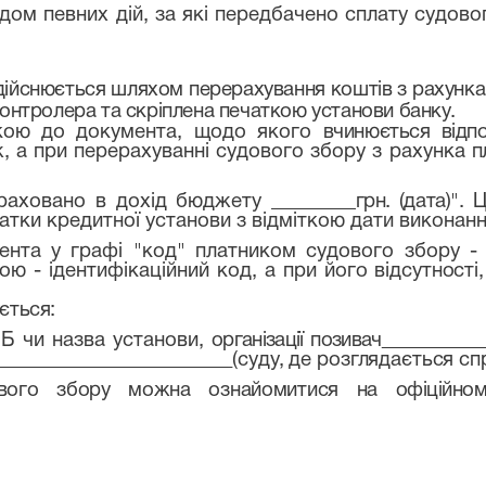
дом певних дій, за які передбачено сплату судово
дійснюється шляхом перерахування коштів з рахунка 
контролера та скріплена печаткою установи банку.
вкою до документа, щодо якого
вчинюється відпо
ж, а при перерахуванні судового збору з рахунка
п
Зараховано в дохід бюджету
грн.
(дата)".
атки кредитної установи з відміткою дати виконан
мента у графі "код" платником судового збору 
ю - ідентифікаційний код, а при його
відсутності
ється:
ІБ чи назва установи,
організації позивач
___________
________________________
(суду, де розглядається сп
дового збору можна ознайомитися на
офіційно