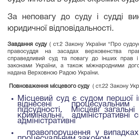
За неповагу до суду і судді ви
юридичної відповідальності.
Завдання суду
( ст.2 Закону України “Про судоу
правосуддя на засадах верховенства пра
справедливий суд та повагу до інших прав і 
законами України, а також міжнародними дого
надана Верховною Радою України.
Повноваження місцевого суду
( ст.22 Закону Укр
Місцевий суд є судом першої ін
віднесені процесуаль
підсудності. Місцеві загальні
кримінальні, адміністративні 
адміністративні
правопорушення у випадках 
процесуальним законом.