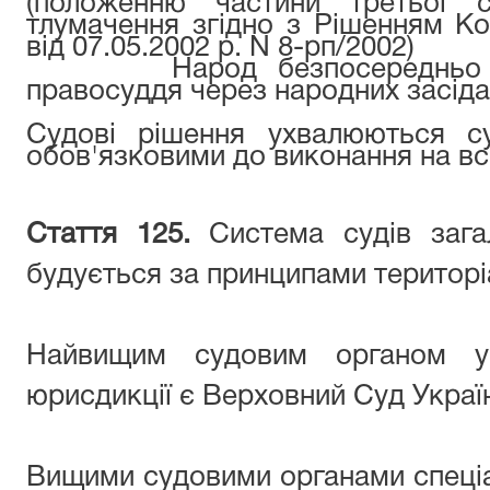
(положенню частини третьої с
тлумачення згідно з Рішенням Ко
від 07.05.2002 р. N 8-рп/2002)
Народ безпосередньо бере
правосуддя через народних засіда
Судові рішення ухвалюються с
обов'язковими до виконання на всі
Стаття 125.
Система судів загал
будується за принципами територіал
Найвищим судовим органом у 
юрисдикції є Верховний Суд Украї
Вищими судовими органами спеціал