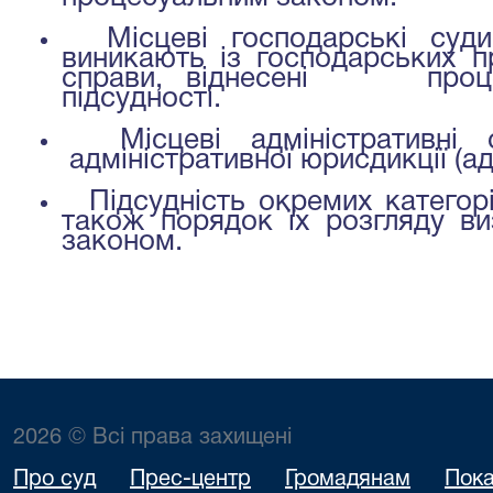
Місцеві господарські суди
виникають із господарських п
справи, віднесені проце
підсудності.
Місцеві адміністративні с
адміністративної юрисдикції (ад
Підсудність окремих категорі
також порядок їх розгляду в
законом.
2026 © Всі права захищені
Про суд
Прес-центр
Громадянам
Пока