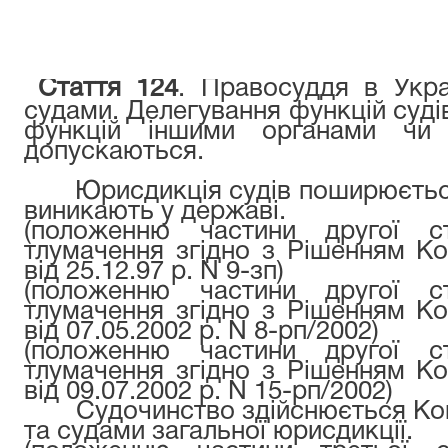
Стаття 124
. Правосуддя в Укра
судами. Делегування функцій суді
функцій іншими органами чи
допускаються.
Юрисдикція судів поширюється 
виникають у державі.
(положенню частини другої с
тлумачення згідно з Рішенням Ко
від 25.12.97 р. N 9-зп)
(положенню частини другої с
тлумачення згідно з Рішенням Ко
від 07.05.2002 р. N 8-рп/2002)
(положенню частини другої с
тлумачення згідно з Рішенням Ко
від 09.07.2002 р. N 15-рп/2002)
Судочинство здійснюється Конс
та судами загальної юрисдикції.