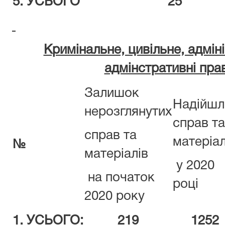
5.
УСЬОГО
25
Кримінальне, цивільне, адмін
адмінстративні пр
Залишок
Надійшл
нерозглянутих
справ та
справ та
матеріал
№
матеріалів
у 2020
на початок
році
2020 року
1.
УСЬОГО:
219
1252