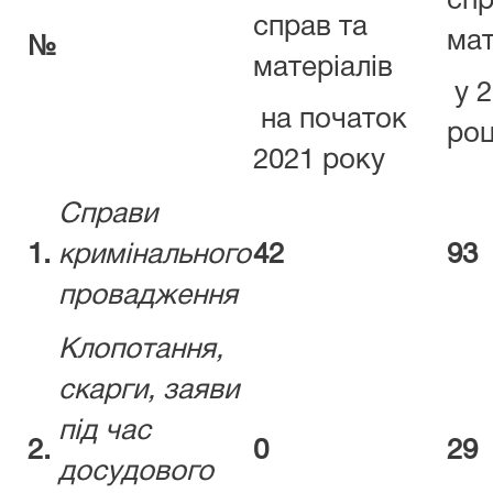
спр
справ та
мат
№
матеріалів
у 2
на початок
роц
2021 року
Справи
1.
кримінального
42
93
провадження
Клопотання,
скарги, заяви
під час
2.
0
29
досудового