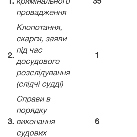
1.
кримінального
35
провадження
Клопотання,
скарги, заяви
під час
2.
1
досудового
розслідування
(слідчі судді)
Справи в
порядку
3.
виконання
6
судових