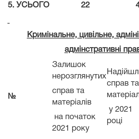
5.
УСЬОГО
22
Кримінальне, цивільне, адмін
адмінстративні пр
Залишок
Надійшл
нерозглянутих
справ та
справ та
матеріал
№
матеріалів
у 2021
на початок
році
2021 року