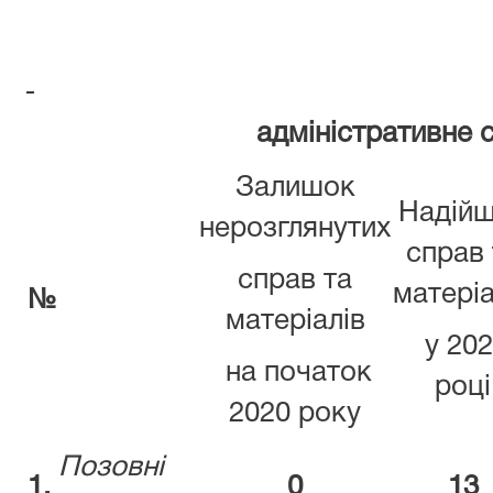
адміністративне 
Залишок
Надій
нерозглянутих
справ 
справ та
матеріа
№
матеріалів
у 20
на початок
році
2020 року
Позовні
1.
0
13