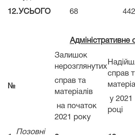
12.
УСЬОГО
68
44
Адміністративне 
Залишок
Надійш
нерозглянутих
справ т
справ та
матеріа
№
матеріалів
у 2021
на початок
році
2021 року
Позовні