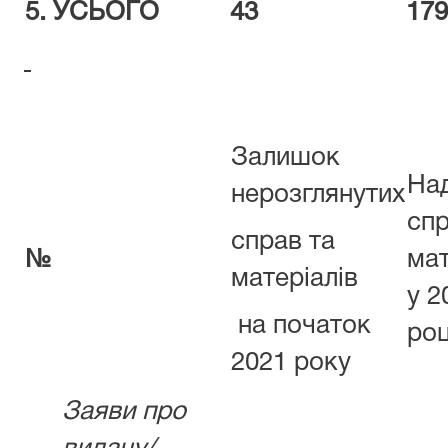
5.
УСЬОГО
43
179
Залишок
На
нерозглянутих
спр
справ та
№
мат
матеріалів
у 2
на початок
роц
2021 року
Заяви про