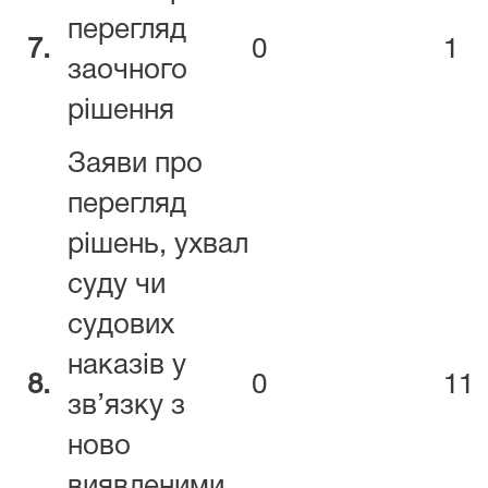
перегляд
7.
0
1
заочного
рішення
Заяви про
перегляд
рішень, ухвал
суду чи
судових
наказів у
8.
0
11
зв’язку з
ново
виявленими