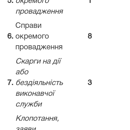
5.
окремого
1
провадження
Справи
6.
окремого
8
провадження
Скарги на дії
або
7.
бездіяльність
3
виконавчої
служби
Клопотання,
заяви,