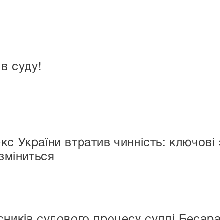
ів суду!
кс України втратив чинність: ключові 
 зміниться
сників судового процесу судді Бесара