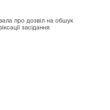
вала про дозвіл на обшук
іксації засідання