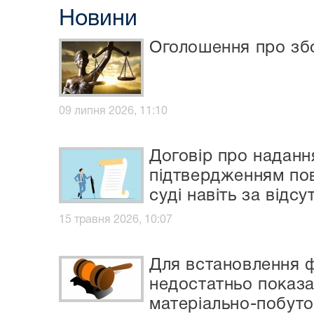
Новини
Оголошення про зб
09 липня 2026, 11:10
Договір про наданн
підтвердженням пов
суді навіть за відс
15 травня 2026, 10:07
Для встановлення ф
недостатньо показа
матеріально-побуто