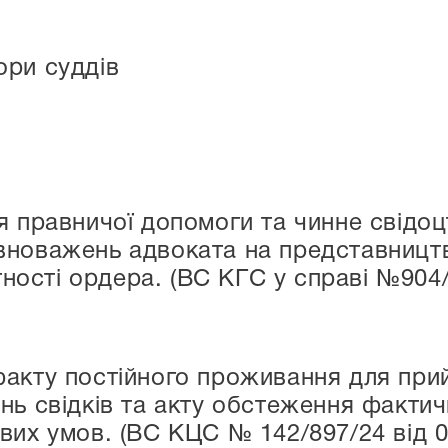
ори суддів
я правничої допомоги та чинне свідоц
новажень адвоката на представництво
утності ордера. (ВС КГС у справі №904/
акту постійного проживання для при
нь свідків та акту обстеження факти
вих умов. (ВС КЦС № 142/897/24 від 03