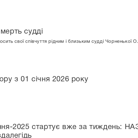
мерть судді
сить свої співчуття рідним і близьким судді Чорненької О.
ору з 01 січня 2026 року
ня-2025 стартує вже за тиждень: НАЗ
здалегідь