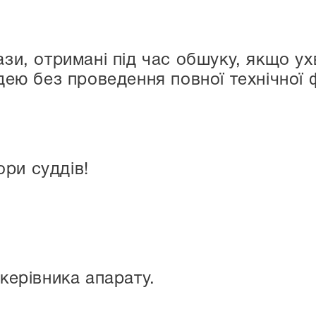
зи, отримані під час обшуку, якщо ух
ею без проведення повної технічної ф
ри суддів!
 керівника апарату.