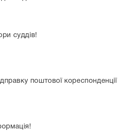
ри суддів!
відправку поштової кореспонденції
формація!