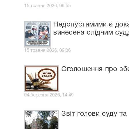
15 травня 2026, 09:55
Недопустимими є дока
винесена слідчим судд
15 травня 2026, 09:36
Оголошення про збо
04 березня 2026, 14:49
Звіт голови суду та